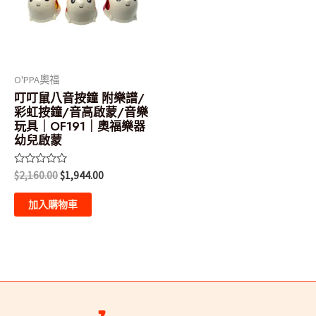
O'PPA奧福
叮叮鼠八音按鐘 附樂譜/
彩虹按鐘/音高啟蒙/音樂
玩具｜OF191｜奧福樂器
幼兒啟蒙
評
$
2,160.00
$
1,944.00
分
0
滿
加入購物車
分
5