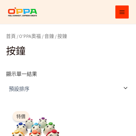
跳
MAI
至
MEN
主
要
首頁
/
O'PPA奧福
/
音鐘
/ 按鐘
內
容
按鐘
顯示單一結果
原
目
始
前
特價
價
價
格：
格：
$2,160.00。
$1,944.00。