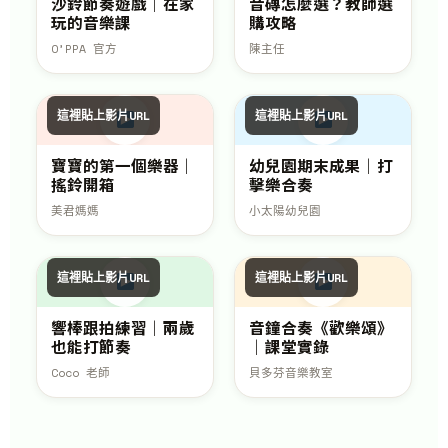
沙鈴節奏遊戲｜在家
音磚怎麼選？教師選
玩的音樂課
購攻略
O’PPA 官方
陳主任
這裡貼上影片URL
這裡貼上影片URL
寶寶的第一個樂器｜
幼兒園期末成果｜打
搖鈴開箱
擊樂合奏
美君媽媽
小太陽幼兒園
這裡貼上影片URL
這裡貼上影片URL
響棒跟拍練習｜兩歲
音鐘合奏《歡樂頌》
也能打節奏
｜課堂實錄
Coco 老師
貝多芬音樂教室