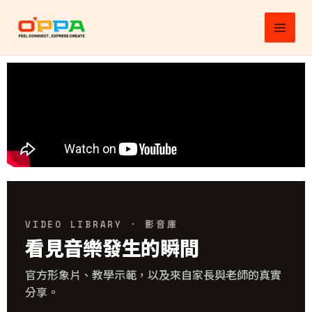
跳
MAI
至
MEN
主
要
內
容
VIDEO LIBRARY · 影音庫
看見音樂發生的瞬間
官方形象片、教學示範，以及來自家長與老師的真實
分享。