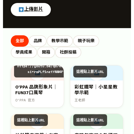
上傳影片
全部
品牌
教學示範
親子玩樂
學員成果
開箱
社群投稿
https://youtu.be/qb7eso8on6U?
si=raPLf1nztYNM4Ft0
這裡貼上影片URL
O’PPA 品牌形象片｜
彩虹鐵琴｜小星星教
FUN37口風琴
學示範
O’PPA 官方
王老師
這裡貼上影片URL
這裡貼上影片URL