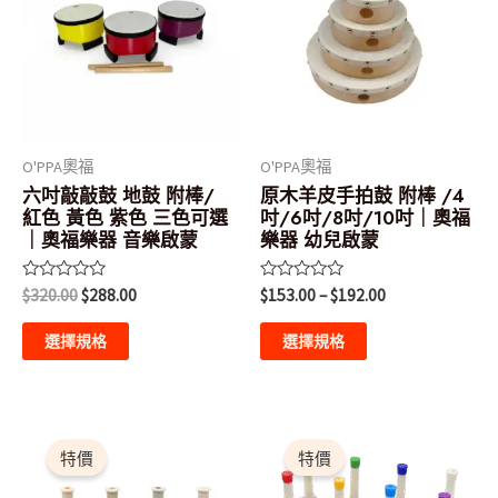
品
品
$320.00。
$288.00。
$153.00
有
有
到
$192.00
多
多
種
種
款
款
式。
式。
O'PPA奧福
O'PPA奧福
可
可
六吋敲敲鼓 地鼓 附棒/
原木羊皮手拍鼓 附棒 /4
紅色 黃色 紫色 三色可選
吋/6吋/8吋/10吋｜奧福
在
在
｜奧福樂器 音樂啟蒙
樂器 幼兒啟蒙
產
產
品
品
評
評
$
320.00
$
288.00
$
153.00
–
$
192.00
分
分
頁
頁
0
0
滿
滿
選擇規格
選擇規格
面
面
分
分
5
5
選
選
擇
擇
原
目
原
目
選
選
始
前
始
前
特價
特價
價
價
價
價
項
項
格：
格：
格：
格：