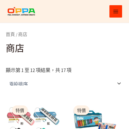
跳
MAI
至
MEN
主
要
首頁
/ 商店
內
容
商店
顯示第 1 至 12 項結果，共 17 項
原
目
原
目
始
前
始
前
特價
特價
價
價
價
價
格：
格：
格：
格：
$1,080.00。
$980.00。
$1,180.00。
$1,062.00。