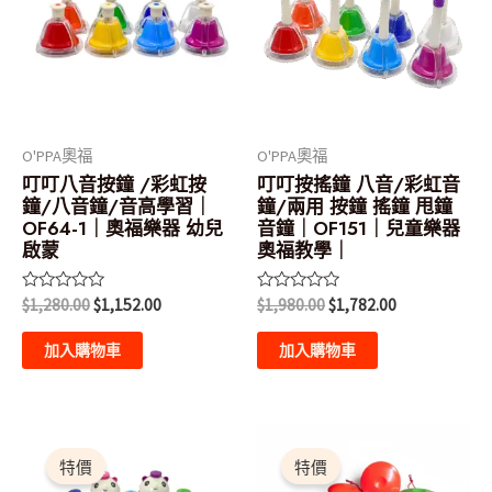
$1,280.00。
$1,152.00。
$1,980.00。
$1,782.00。
O'PPA奧福
O'PPA奧福
叮叮八音按鐘 /彩虹按
叮叮按搖鐘 八音/彩虹音
鐘/八音鐘/音高學習｜
鐘/兩用 按鐘 搖鐘 甩鐘
OF64-1｜奧福樂器 幼兒
音鐘｜OF151｜兒童樂器
啟蒙
奧福教學｜
評
評
$
1,280.00
$
1,152.00
$
1,980.00
$
1,782.00
分
分
0
0
滿
滿
加入購物車
加入購物車
分
分
5
5
原
目
原
目
此
始
前
始
前
產
特價
特價
價
價
價
價