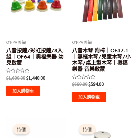
$1,600.00。
$1,440.00。
$660.00。
$594.00。
O'PPA奧福
O'PPA奧福
八音按鐘/彩虹按鐘/8入
八音木琴 附棒｜OF37-1
組｜OF64｜奧福樂器 幼
｜無框木琴/兒童木琴/小
兒啟蒙
木琴/桌上型木琴｜奧福
樂器 音樂啟蒙
評
$
1,600.00
$
1,440.00
分
評
$
660.00
$
594.00
0
分
滿
加入購物車
0
分
滿
加入購物車
5
分
5
原
目
價
此
此
始
前
格
產
產
特價
特價
價
價
範
格：
格：
圍：