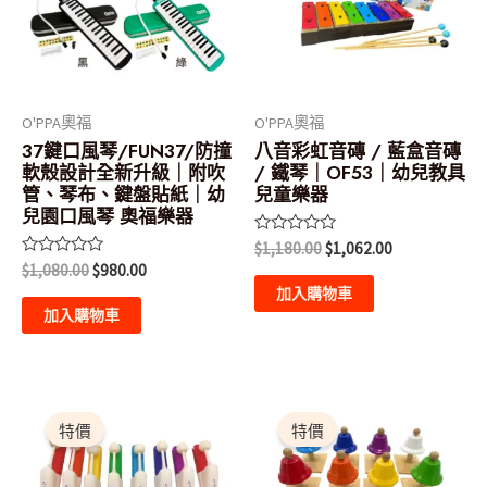
O'PPA奧福
O'PPA奧福
37鍵口風琴/FUN37/防撞
八音彩虹音磚 / 藍盒音磚
軟殼設計全新升級｜附吹
/ 鐵琴｜OF53｜幼兒教具
管、琴布、鍵盤貼紙｜幼
兒童樂器
兒園口風琴 奧福樂器
評
$
1,180.00
$
1,062.00
分
評
$
1,080.00
$
980.00
0
分
滿
加入購物車
0
分
滿
加入購物車
5
分
5
原
目
原
目
始
前
始
前
特價
特價
價
價
價
價
格：
格：
格：
格：
$2,700.00。
$2,430.00。
$2,920.00。
$2,628.00。