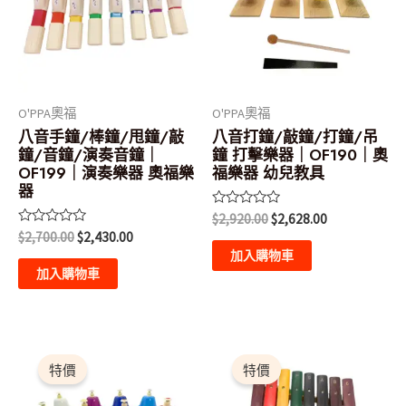
O'PPA奧福
O'PPA奧福
八音手鐘/棒鐘/甩鐘/敲
八音打鐘/敲鐘/打鐘/吊
鐘/音鐘/演奏音鐘｜
鐘 打擊樂器｜OF190｜奧
OF199｜演奏樂器 奧福樂
福樂器 幼兒教具
器
評
$
2,920.00
$
2,628.00
分
評
$
2,700.00
$
2,430.00
0
分
滿
加入購物車
0
分
滿
加入購物車
5
分
5
原
目
原
目
始
前
始
前
特價
特價
價
價
價
價
格：
格：
格：
格：