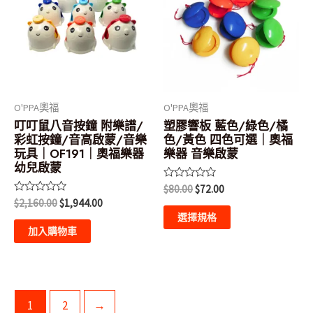
格：
格：
格：
格：
品
$2,160.00。
$1,944.00。
$80.00。
$72.00。
有
多
種
款
式。
O'PPA奧福
O'PPA奧福
可
叮叮鼠八音按鐘 附樂譜/
塑膠響板 藍色/綠色/橘
彩虹按鐘/音高啟蒙/音樂
色/黃色 四色可選｜奧福
在
玩具｜OF191｜奧福樂器
樂器 音樂啟蒙
產
幼兒啟蒙
品
評
$
80.00
$
72.00
分
頁
評
$
2,160.00
$
1,944.00
0
分
滿
選擇規格
面
0
分
滿
加入購物車
5
選
分
5
擇
選
項
1
2
→