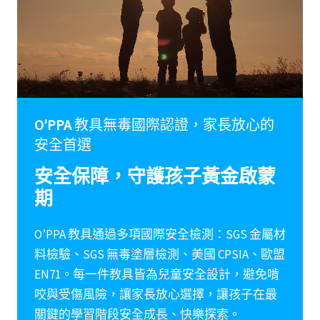
O’PPA
教具無毒國際認證，家長放心的
安全首選
安全保障，守護孩子黃金啟蒙
期
O’PPA 教具通過多項國際安全檢測：SGS 金屬材
料檢驗、SGS 無毒塗層檢測、美國 CPSIA、歐盟
EN71。每一件教具皆為兒童安全設計，避免啃
咬與受傷風險，讓家長放心選擇，讓孩子在最
關鍵的學習階段安全成長、快樂探索。