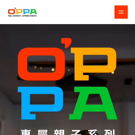
跳
MAI
至
MEN
主
要
內
容