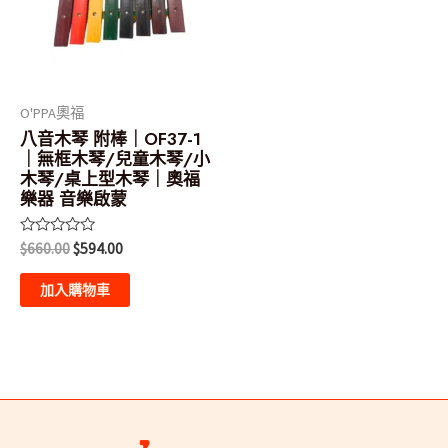
O'PPA奧福
八音木琴 附棒｜OF37-1
｜無框木琴/兒童木琴/小
木琴/桌上型木琴｜奧福
樂器 音樂啟蒙
評
$
660.00
$
594.00
分
0
滿
加入購物車
分
5