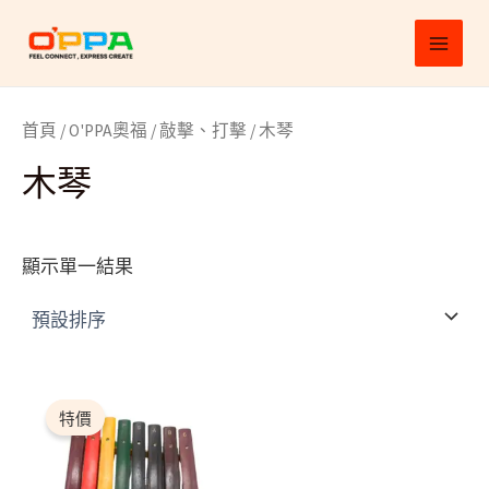
跳
MAI
至
MEN
主
要
首頁
/
O'PPA奧福
/
敲擊、打擊
/ 木琴
內
容
木琴
顯示單一結果
原
目
始
前
特價
價
價
格：
格：
$660.00。
$594.00。