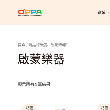
跳
至
商城
主
要
內
容
首頁
/ 商品標籤為 “啟蒙樂器”
啟蒙樂器
顯示所有 9 筆結果
原
目
始
前
特價
特價
價
價