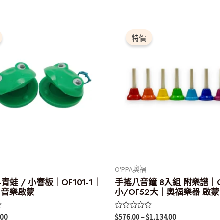
目
價
此
前
格
產
特價
價
範
：
格：
圍：
品
.00。
$86.00。
$576.00
有
到
$1,134.00
多
種
款
式。
可
在
產
O'PPA奧福
品
青蛙 / 小響板｜OF101-1｜
手搖八音鐘 8入組 附樂譜｜O
頁
 音樂啟蒙
小/OF52大｜奧福樂器 啟
面
評
選
.00
$
576.00
–
$
1,134.00