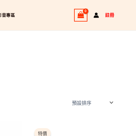
註冊
影音專區
價
此
格
產
特價
範