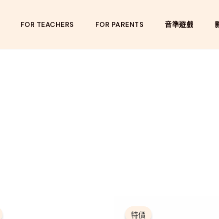
FOR TEACHERS
FOR PARENTS
音準遊戲
原
目
原
目
此
始
前
始
前
產
特價
價
價
價
價