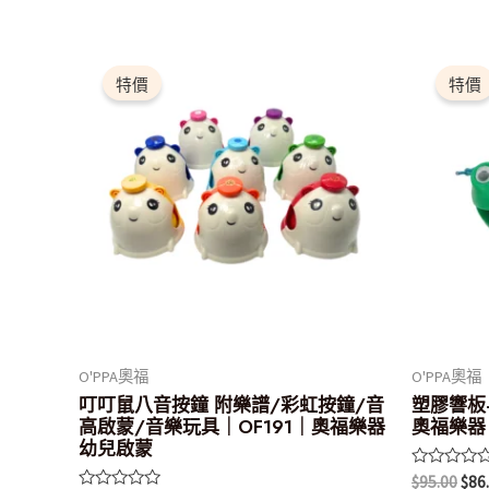
原
目
原
始
前
始
特價
特價
價
價
價
格：
格：
格
$2,160.00。
$1,944.00。
$95
O'PPA奧福
O'PPA奧福
叮叮鼠八音按鐘 附樂譜/彩虹按鐘/音
塑膠響板-
高啟蒙/音樂玩具｜OF191｜奧福樂器
奧福樂器
幼兒啟蒙
評
$
95.00
$
86