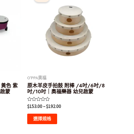
圍：
品
$153.00
有
到
$192.00
多
種
款
式。
可
在
產
O'PPA奧福
品
 黃色 紫
原木羊皮手拍鼓 附棒 /4吋/6吋/8
頁
樂啟蒙
吋/10吋｜奧福樂器 幼兒啟蒙
面
評
選
$
153.00
–
$
192.00
分
0
擇
滿
選擇規格
分
選
5
項