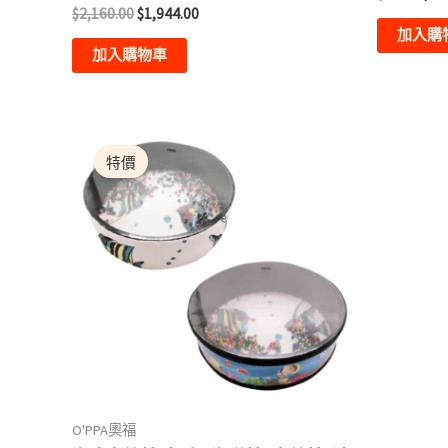
分
評
$
2,160.00
$
1,944.00
0
分
滿
加入購
0
分
滿
加入購物車
5
分
5
價
此
格
產
特價
範
圍：
品
$486.00
有
到
$522.00
多
種
款
式。
可
在
產
O'PPA奧福
品