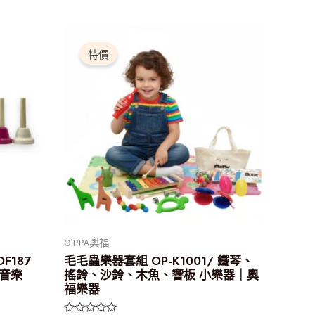
原
目
始
前
特價
價
價
格：
格：
$990.00。
$890.00。
O'PPA奧福
F187
毛毛蟲樂器套組 OP-K1001/ 鐵琴、
蒙音樂
搖鈴、沙鈴、木魚、響板 小樂器｜奧
福樂器