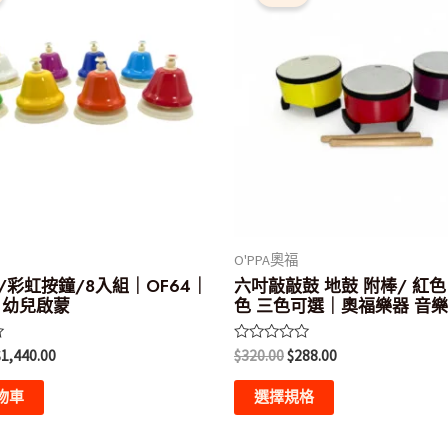
格：
格：
格：
格：
品
$1,600.00。
$1,440.00。
$320.00。
$288.00。
有
多
種
款
式。
可
在
產
O'PPA奧福
品
/彩虹按鐘/8入組｜OF64｜
六吋敲敲鼓 地鼓 附棒/ 紅色
頁
 幼兒啟蒙
色 三色可選｜奧福樂器 音
面
評
選
$
1,440.00
$
320.00
$
288.00
分
0
擇
滿
物車
選擇規格
分
選
5
項