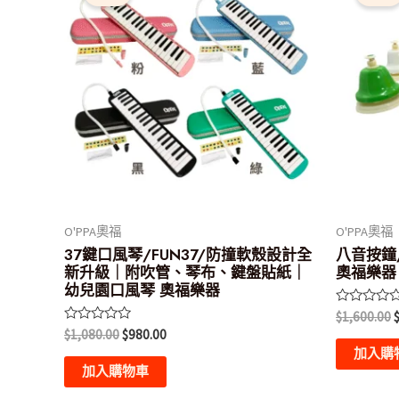
格：
格：
$1,080.00。
$980.00。
O'PPA奧福
O'PPA奧福
37鍵口風琴/FUN37/防撞軟殼設計全
八音按鐘
新升級｜附吹管、琴布、鍵盤貼紙｜
奧福樂器
幼兒園口風琴 奧福樂器
評
$
1,600.00
分
評
$
1,080.00
$
980.00
0
分
滿
加入購
0
分
滿
加入購物車
5
分
5