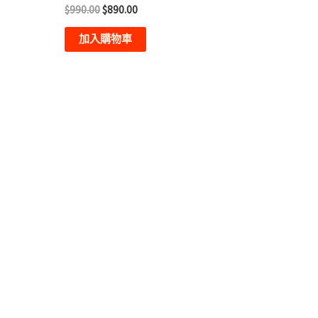
評
$
990.00
$
890.00
分
0
滿
加入購物車
分
5