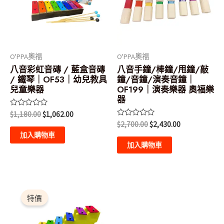
O'PPA奧福
O'PPA奧福
八音彩虹音磚 / 藍盒音磚
八音手鐘/棒鐘/甩鐘/敲
/ 鐵琴｜OF53｜幼兒教具
鐘/音鐘/演奏音鐘｜
兒童樂器
OF199｜演奏樂器 奧福樂
器
評
$
1,180.00
$
1,062.00
分
評
$
2,700.00
$
2,430.00
0
分
滿
加入購物車
0
分
滿
加入購物車
5
分
5
原
目
始
前
特價
價
價
格：
格：
$980.00。
$882.00。