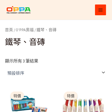
跳
MAI
至
MEN
主
要
首頁
/
O'PPA奧福
/ 鐵琴、音磚
內
容
鐵琴、音磚
顯示所有 3 筆結果
原
目
原
目
始
前
始
前
特價
特價
價
價
價
價
格：
格：
格：
格：
$1,180.00。
$1,062.00。
$2,700.00。
$2,430.00。