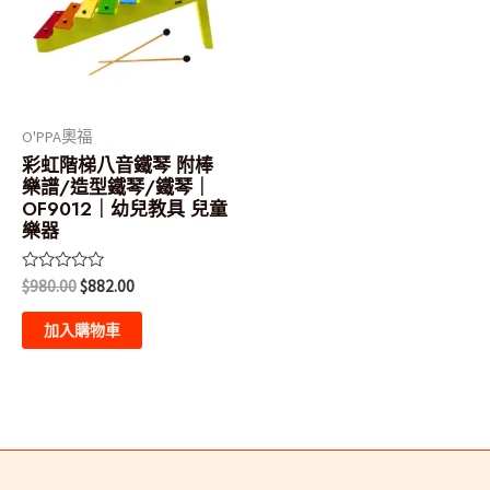
O'PPA奧福
彩虹階梯八音鐵琴 附棒
樂譜/造型鐵琴/鐵琴｜
OF9012｜幼兒教具 兒童
樂器
評
$
980.00
$
882.00
分
0
滿
加入購物車
分
5