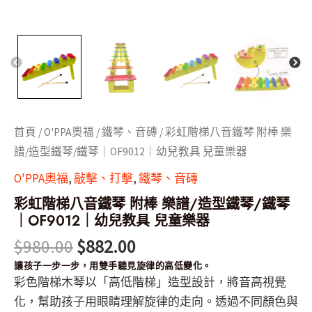
｜
OF9012
｜
幼
兒
教
具
兒
童
樂
首頁
/
O'PPA奧福
/
鐵琴、音磚
/ 彩虹階梯八音鐵琴 附棒 樂
器
譜/造型鐵琴/鐵琴｜OF9012｜幼兒教具 兒童樂器
數
量
O'PPA奧福
,
敲擊、打擊
,
鐵琴、音磚
彩虹階梯八音鐵琴 附棒 樂譜/造型鐵琴/鐵琴
｜OF9012｜幼兒教具 兒童樂器
$
980.00
$
882.00
讓孩子一步一步，用雙手聽見旋律的高低變化。
彩色階梯木琴以「高低階梯」造型設計，將音高視覺
化，幫助孩子用眼睛理解旋律的走向。透過不同顏色與