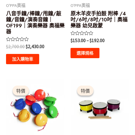
式。
O'PPA奧福
O'PPA奧福
可
八音手鐘/棒鐘/甩鐘/敲
原木羊皮手拍鼓 附棒 /4
鐘/音鐘/演奏音鐘｜
吋/6吋/8吋/10吋｜奧福
在
OF199｜演奏樂器 奧福樂
樂器 幼兒啟蒙
產
器
品
評
$
153.00
–
$
192.00
分
頁
評
$
2,700.00
$
2,430.00
0
分
滿
選擇規格
面
0
分
滿
加入購物車
5
選
分
5
擇
選
原
目
原
目
此
此
項
始
前
始
前
產
產
特價
特價
特價
特價
價
價
價
價
格：
格：
格：
格：
品
品
$80.00。
$72.00。
$320.00。
$288.00。
有
有
多
多
種
種
款
款