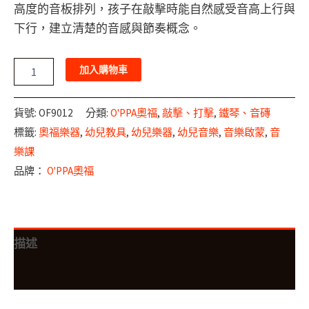
高度的音板排列，孩子在敲擊時能自然感受音高上行與
下行，建立清楚的音感與節奏概念。
加入購物車
貨號:
OF9012
分類:
O'PPA奧福
,
敲擊、打擊
,
鐵琴、音磚
標籤:
奧福樂器
,
幼兒教具
,
幼兒樂器
,
幼兒音樂
,
音樂啟蒙
,
音
樂課
品牌：
O'PPA奧福
描述
評價 (0)