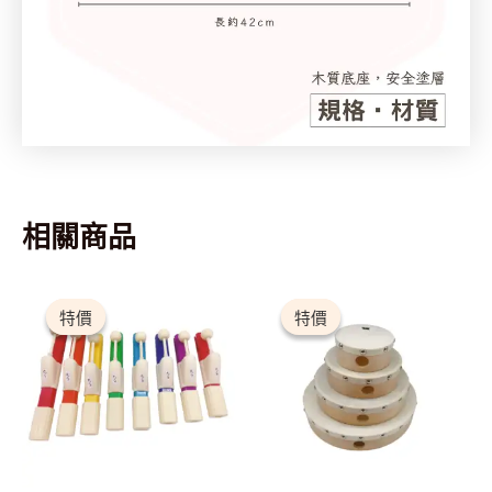
相關商品
原
目
價
此
始
前
格
產
特價
特價
特價
特價
價
價
範
格：
格：
圍：
品
$2,700.00。
$2,430.00。
$153.00
有
到
$192.00
多
種
款