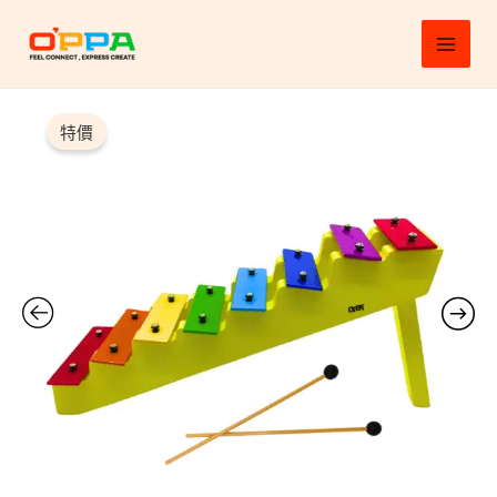
跳
MAI
至
MEN
主
原
目
彩
要
虹
始
前
特價
內
階
價
價
梯
容
八
格：
格：
音
$980.00。
$882.00。
鐵
琴
附
棒
樂
譜/
造
型
鐵
琴/
鐵
琴